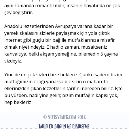
aynı zamanda romantizmdir; insanın hayatında ne çok
şey değiştirir.
Anadolu lezzetlerinden Avrupa’ya varana kadar bir
yemek skalasını sizlerle paylaşmak için yola çıktık.
İnternet gibi güçlü bir bağ ile mutfaklarınıza misafir
olmak niyetindeyiz. E hadi o zaman, müsaitseniz
kahvaltıya, belki akşam yemeğine, bilemedin 5 çayına
sizdeyiz.
Yine de en çok sizleri bize bekleriz. Çünkü sadece bizim
mutfağımızın ocağı yanarsa biz sizin o maharetli
ellerinizden çıkan lezzetlerin tarifini nereden biliriz. İşte
bu yüzden, hadi yine gelin; bizim mutfağın kapısı yok,
hep bekleriz
© NEFISYEMEK.COM 2017.
TARIFLER
BUGÜN NE PIŞIRSEM?