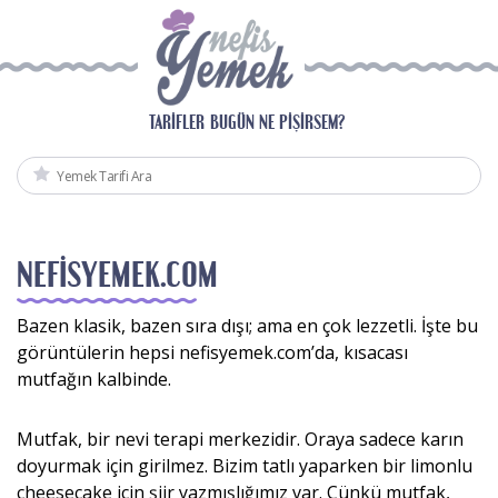
TARIFLER
BUGÜN NE PIŞIRSEM?
NEFISYEMEK.COM
Bazen klasik, bazen sıra dışı; ama en çok lezzetli. İşte bu
görüntülerin hepsi nefisyemek.com’da, kısacası
mutfağın kalbinde.
Mutfak, bir nevi terapi merkezidir. Oraya sadece karın
doyurmak için girilmez. Bizim tatlı yaparken bir limonlu
cheesecake için şiir yazmışlığımız var. Çünkü mutfak,