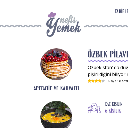
TARIFL
ÖZBEK PILAV
Özbekistan’ da düğ
pişirildiğini biliy
10
oy /
3.8
orta
APERATIF VE KAHVALTI
KAÇ KIŞILIK
6 KIŞILIK