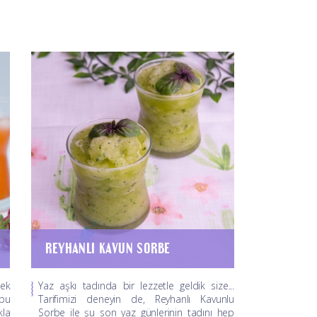
REYHANLI KAVUN SORBE
cek
Yaz aşkı tadında bir lezzetle geldik size...
 bu
Tarifimizi deneyin de, Reyhanlı Kavunlu
kla
Sorbe ile şu son yaz günlerinin tadını hep