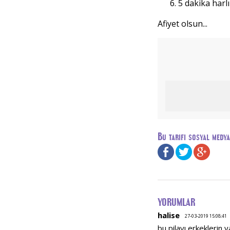
5 dakika harlı
Afiyet olsun...
Bu tarifi sosyal medy
YORUMLAR
halise
27-03-2019 15:08:41
bu pilavı erkeklerin 