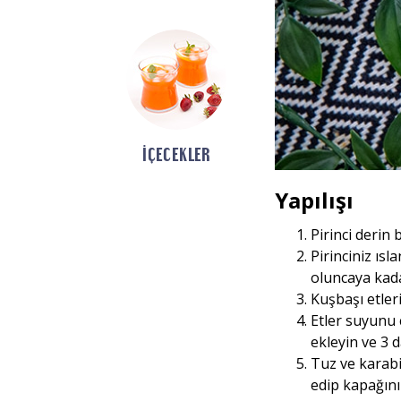
İÇECEKLER
Yapılışı
Pirinci derin
Pirinciniz ısl
oluncaya kad
Kuşbaşı etler
Etler suyunu 
ekleyin ve 3 
Tuz ve karabi
edip kapağını