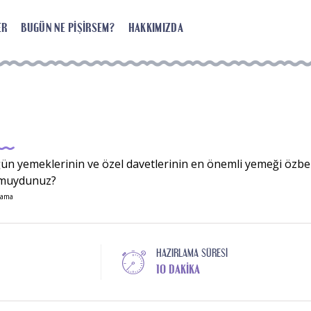
ER
BUGÜN NE PIŞIRSEM?
HAKKIMIZDA
I
ün yemeklerinin ve özel davetlerinin en önemli yemeği özbek 
or muydunuz?
lama
HAZIRLAMA SÜRESI
10 DAKIKA