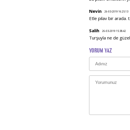
Nevin
26-03-2019 16:25:13
Etle pilav bir arada
Salih
26-03-2019 15:38:42
Turşuyla ne de güzel
YORUM YAZ