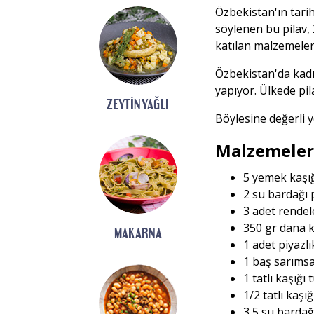
Özbekistan'ın tarih
söylenen bu pilav, 
katılan malzemeler
Özbekistan'da kadın
yapıyor. Ülkede pil
ZEYTINYAĞLI
Böylesine değerli y
Malzemeler
5 yemek kaşığ
2 su bardağı 
3 adet rende
350 gr dana 
MAKARNA
1 adet piyazl
1 baş sarıms
1 tatlı kaşığı 
1/2 tatlı kaşı
3,5 su bardağ