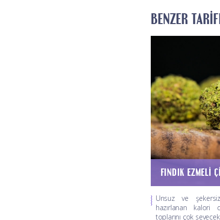
BENZER TARIF
FINDIK EZMELI Ç
Unsuz ve şekersiz
hazırlanan kalori 
toplarını çok seveceks