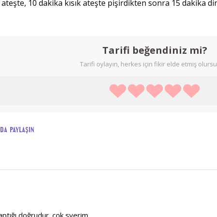
 ateşte, 10 dakika kısık ateşte pişirdikten sonra 15 dakika din
Tarifi beğendiniz mi?
Tarifi oylayın, herkes için fikir elde etmiş olurs
ada paylaşın
yaptığı doğrudur. çok sverim