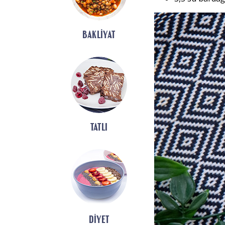
BAKLIYAT
TATLI
DIYET