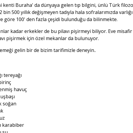
i kenti Buraha' da dünyaya gelen tıp bilgini, ünlü Türk filozof
2 bin 500 yıllık değişmeyen tadıyla hala sofralarımızda varlığ
e göre 100' den fazla çeşidi bulunduğu da bilinmekte.
lar kadar erkekler de bu pilavı pişirmeyi biliyor. Eve misafir
avı pişirmek için özel mekanlar da bulunuyor.
emeği gelin bir de bizim tarifimizle deneyin..
ı tereyağı
pirinç
lenmiş havuç
kuşbaşı
ık soğan
ak
tuz
ğı karabiber
ı su