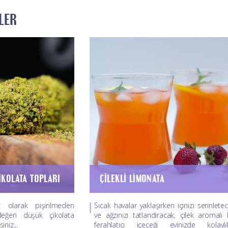
LER
IKOLATA TOPLARI
ÇILEKLI LIMONATA
 olarak pişirilmeden
Sıcak havalar yaklaşırken içinizi serinlete
değeri düşük çikolata
ve ağzınızı tatlandıracak, çilek aromalı
iniz...
ferahlatıcı içeceği evinizde kolaylı