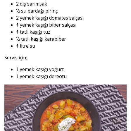
2 diş sarımsak
½ su bardağı pirinç
2 yemek kaşığı domates salçası
1 yemek kaşığı biber salçası
1 tatlı kaşığı tuz
½ tatlı kaşığı karabiber
1 litre su
Servis için;
1 yemek kaşığı yoğurt
1 yemek kaşığı dereotu