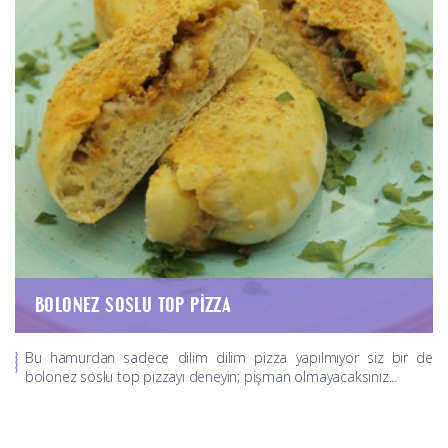
BOLONEZ SOSLU TOP PIZZA
Bu hamurdan sadece dilim dilim pizza yapılmıyor siz bir de
bolonez soslu top pizzayı deneyin; pişman olmayacaksınız...