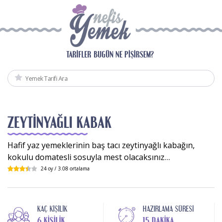
TARIFLER
BUGÜN NE PIŞIRSEM?
ZEYTINYAĞLI KABAK
Hafif yaz yemeklerinin baş tacı zeytinyağlı kabağın,
kokulu domatesli sosuyla mest olacaksınız…
24
oy /
3.08
ortalama
KAÇ KIŞILIK
HAZIRLAMA SÜRESI
6 KIŞILIK
15 DAKIKA