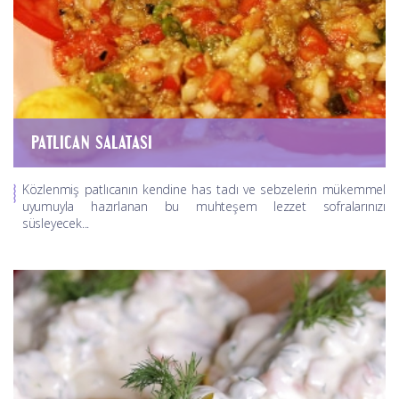
PATLICAN SALATASI
Közlenmiş patlıcanın kendine has tadı ve sebzelerin mükemmel
uyumuyla hazırlanan bu muhteşem lezzet sofralarınızı
süsleyecek...