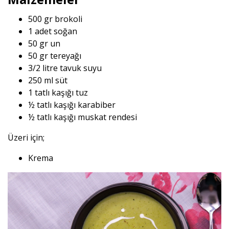
500 gr brokoli
1 adet soğan
50 gr un
50 gr tereyağı
3/2 litre tavuk suyu
250 ml süt
1 tatlı kaşığı tuz
½ tatlı kaşığı karabiber
½ tatlı kaşığı muskat rendesi
Üzeri için;
Krema