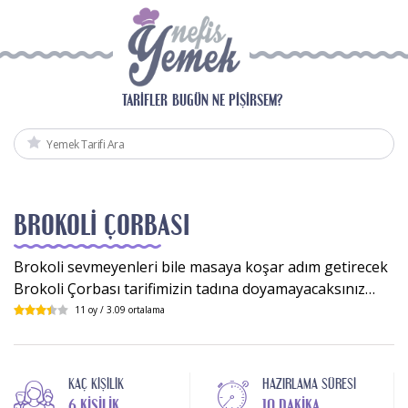
TARIFLER
BUGÜN NE PIŞIRSEM?
BROKOLI ÇORBASI
Brokoli sevmeyenleri bile masaya koşar adım getirecek
Brokoli Çorbası tarifimizin tadına doyamayacaksınız…
11
oy /
3.09
ortalama
KAÇ KIŞILIK
HAZIRLAMA SÜRESI
6 KIŞILIK
10 DAKIKA