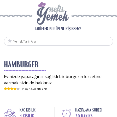
TARIFLER
BUGÜN NE PIŞIRSEM?
HAMBURGER
Evinizde yapacağınız sağlıklı bir burgerin lezzetine
varmak sizin de hakkınız…
14
oy /
3.78
ortalama
KAÇ KIŞILIK
HAZIRLAMA SÜRESI
4 KIŞILIK
30 DAKIKA