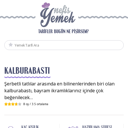
TARIFLER
BUGÜN NE PIŞIRSEM?
KALBURABASTI
Şerbetli tatlılar arasında en bilinenlerinden biri olan
kalburabastı, bayram ikramlıklarınız içinde çok
beğenilecek…
8
oy /
3.5
ortalama
KAÇ KIŞILIK
HAZIRLAMA SÜRESI