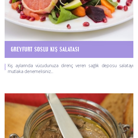
GREYFURT SOSLU KIŞ SALATASI
Kış aylarında vücudunuza direnç veren sağlık deposu salatayı
mutlaka denemelisiniz...