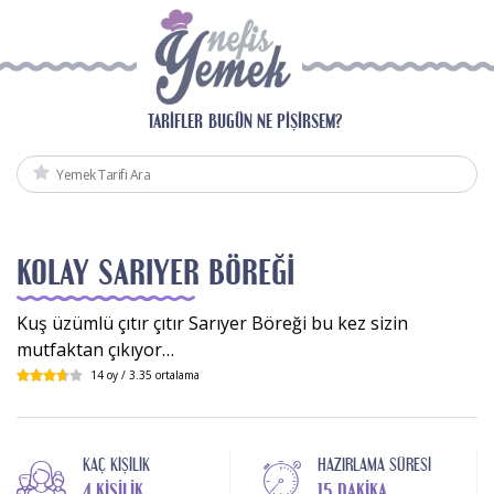
TARIFLER
BUGÜN NE PIŞIRSEM?
KOLAY SARIYER BÖREĞI
Kuş üzümlü çıtır çıtır Sarıyer Böreği bu kez sizin
mutfaktan çıkıyor…
14
oy /
3.35
ortalama
KAÇ KIŞILIK
HAZIRLAMA SÜRESI
4 KIŞILIK
15 DAKIKA