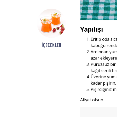
Yapılışı
Eritip oda sıc
İÇECEKLER
kabuğu rendes
Ardından yumu
azar ekleyer
Pürüzsüz bir 
kağıt serili fı
Üzerine yumur
kadar pişirin.
Pişirdiğiniz m
Afiyet olsun...