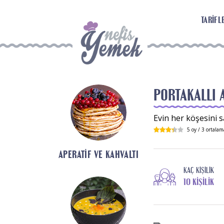
TARIFL
PORTAKALLI 
Evin her köşesini 
5
oy /
3
ortalam
APERATIF VE KAHVALTI
KAÇ KIŞILIK
10 KIŞILIK