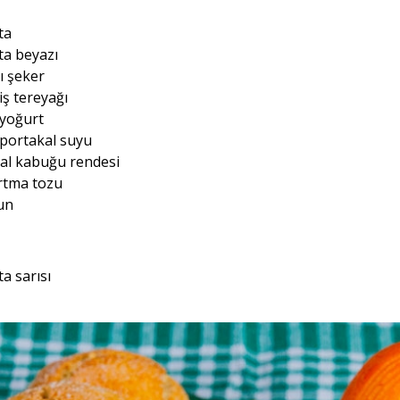
ta
ta beyazı
ı şeker
iş tereyağı
 yoğurt
 portakal suyu
kal kabuğu rendesi
rtma tozu
un
a sarısı