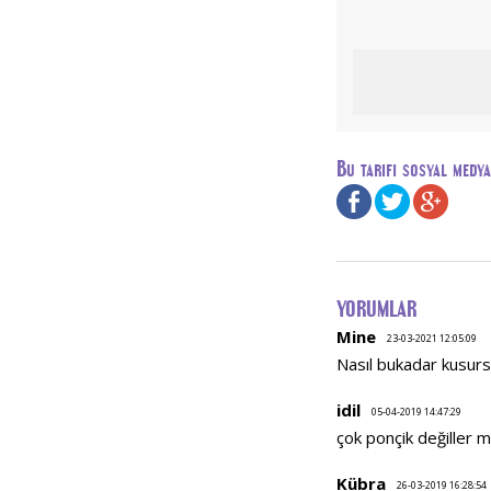
Bu tarifi sosyal medy
YORUMLAR
Mine
23-03-2021 12:05:09
Nasıl bukadar kusur
idil
05-04-2019 14:47:29
çok ponçik değiller 
Kübra
26-03-2019 16:28:54