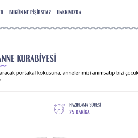
ER
BUGÜN NE PIŞIRSEM?
HAKKIMIZDA
ANNE KURABIYESI
saracak portakal kokusuna, annelerimizi anımsatıp bizi çocu
a
HAZIRLAMA SÜRESI
25 DAKIKA