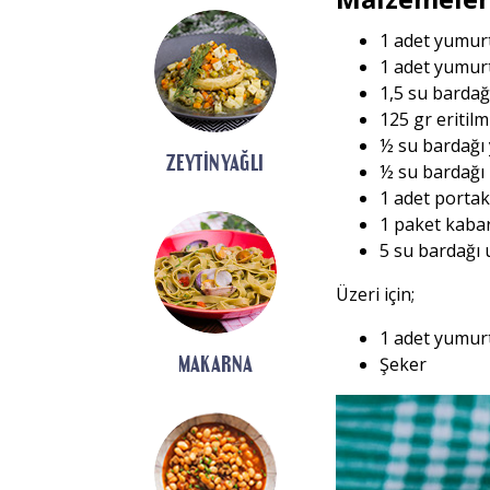
1 adet yumur
1 adet yumur
1,5 su bardağ
125 gr eritilm
½ su bardağı
ZEYTINYAĞLI
½ su bardağı
1 adet porta
1 paket kaba
5 su bardağı 
Üzeri için;
1 adet yumurt
MAKARNA
Şeker