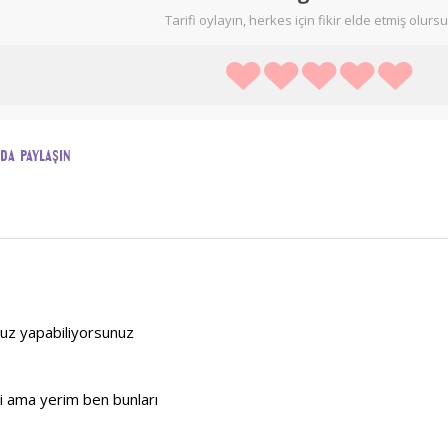
Tarifi oylayın, herkes için fikir elde etmiş olurs
ada paylaşın
suz yapabiliyorsunuz
mi ama yerim ben bunları