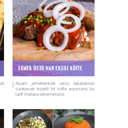
EKMEK ÜSTÜ NAR EKŞILI KÖFTE
ik
Akşam yemeklerinde servis tabaklarınızı
süsleyecek lezzetli bir köfte arıyorsanız bu
tarifi mutlaka denemelisiniz.