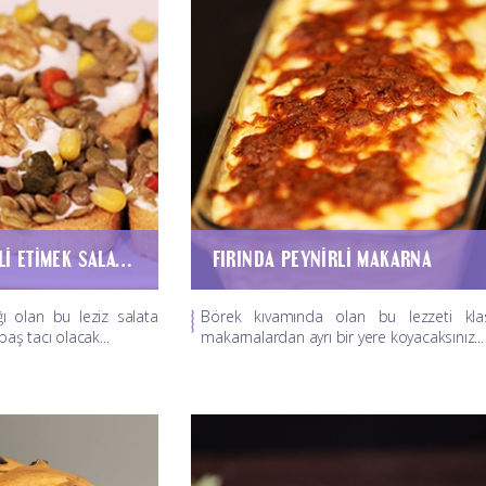
YEŞIL MERCIMEKLI ETIMEK SALATASI
FIRINDA PEYNIRLI MAKARNA
ğı olan bu leziz salata
Börek kıvamında olan bu lezzeti klas
 baş tacı olacak...
makarnalardan ayrı bir yere koyacaksınız...