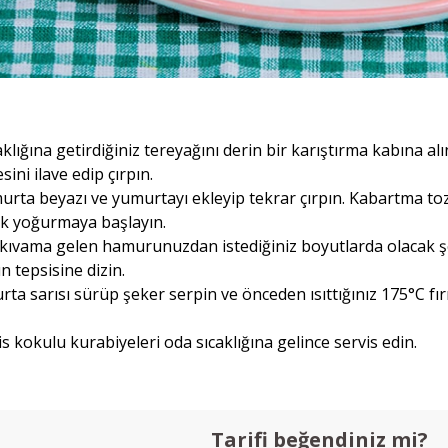
aklığına getirdiğiniz tereyağını derin bir karıştırma kabına a
ini ilave edip çırpın.
rta beyazı ve yumurtayı ekleyip tekrar çırpın. Kabartma toz
ek yoğurmaya başlayın.
kıvama gelen hamurunuzdan istediğiniz boyutlarda olacak şek
rın tepsisine dizin.
ta sarısı sürüp şeker serpin ve önceden ısıttığınız 175°C fır
is kokulu kurabiyeleri oda sıcaklığına gelince servis edin.
Tarifi beğendiniz mi?