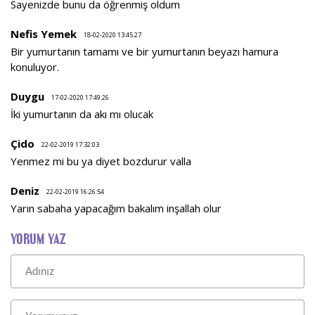
Sayenizde bunu da öğrenmiş oldum
Nefis Yemek
18-02-2020 13:45:27
Bir yumurtanın tamamı ve bir yumurtanın beyazı hamura
konuluyor.
Duygu
17-02-2020 17:49:26
İki yumurtanın da akı mı olucak
Çido
22-02-2019 17:32:03
Yenmez mi bu ya diyet bozdurur valla
Deniz
22-02-2019 16:26:54
Yarın sabaha yapacağım bakalım inşallah olur
YORUM YAZ