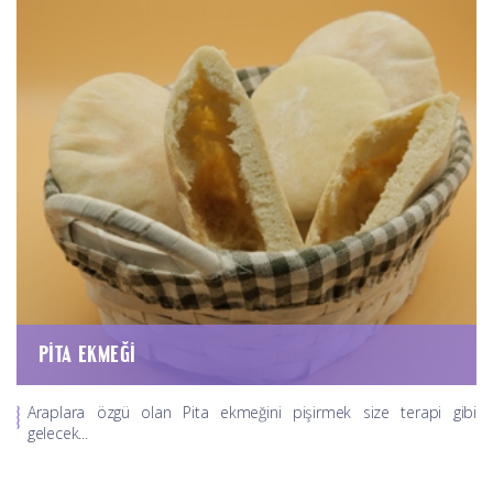
PITA EKMEĞI
Araplara özgü olan Pita ekmeğini pişirmek size terapi gibi
gelecek...