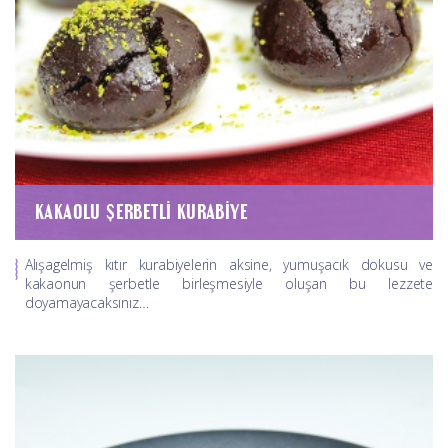
KAKAOLU ŞERBETLI KURABIYE
Alışagelmiş kıtır kurabiyelerin aksine, yumuşacık dokusu ve
kakaonun şerbetle birleşmesiyle oluşan bu lezzete
doyamayacaksınız…