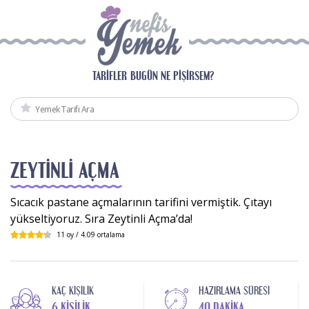
TARIFLER
BUGÜN NE PIŞIRSEM?
ZEYTINLI AÇMA
Sıcacık pastane açmalarının tarifini vermiştik. Çıtayı
yükseltiyoruz. Sıra Zeytinli Açma’da!
11
oy /
4.09
ortalama
KAÇ KIŞILIK
HAZIRLAMA SÜRESI
6 KIŞILIK
40 DAKIKA