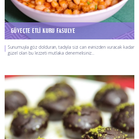
GÜVEÇTE ETLI KURU FASULYE
Sunumuyla göz dolduran, tadıyla sizi can evinizden vuracak kadar
güzel olan bu lezzeti mutlaka denemelisiniz...