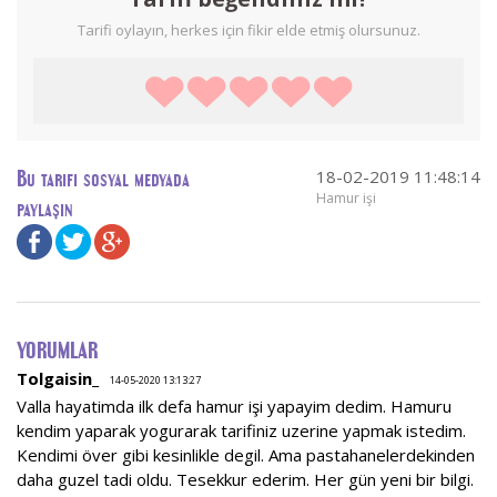
Tarifi oylayın, herkes için fikir elde etmiş olursunuz.
18-02-2019 11:48:14
Bu tarifi sosyal medyada
Hamur işi
paylaşın
YORUMLAR
Tolgaisin_
14-05-2020 13:13:27
Valla hayatimda ilk defa hamur işi yapayim dedim. Hamuru
kendim yaparak yogurarak tarifiniz uzerine yapmak istedim.
Kendimi över gibi kesinlikle degil. Ama pastahanelerdekinden
daha guzel tadi oldu. Tesekkur ederim. Her gün yeni bir bilgi.