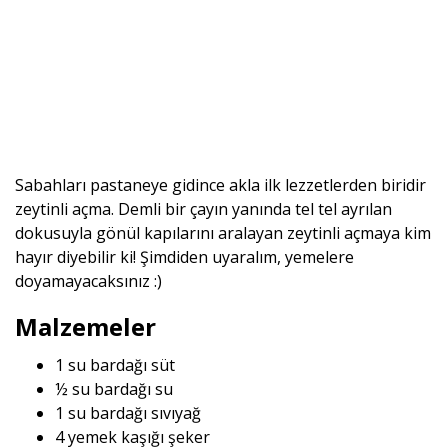
Sabahları pastaneye gidince akla ilk lezzetlerden biridir
zeytinli açma. Demli bir çayın yanında tel tel ayrılan
dokusuyla gönül kapılarını aralayan zeytinli açmaya kim
hayır diyebilir ki! Şimdiden uyaralım, yemelere
doyamayacaksınız :)
Malzemeler
1 su bardağı süt
½ su bardağı su
1 su bardağı sıvıyağ
4 yemek kaşığı şeker