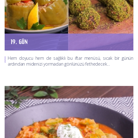
19. GÜN
Hem doyucu hem de sağlıklı bu iftar menüsü, sıcak bir günün
ardından midenizi yormadan gönlünüzü fethedecek…