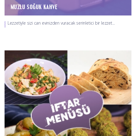
MUZLU SOĞUK KAHVE
Lezzetiyle sizi can evinizden vuracak serinletici bir lezzet...