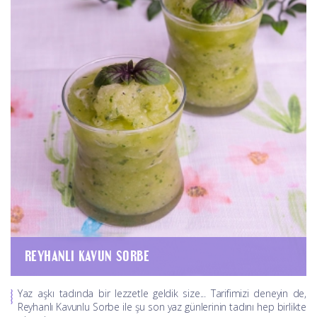
REYHANLI KAVUN SORBE
Yaz aşkı tadında bir lezzetle geldik size... Tarifimizi deneyin de,
Reyhanlı Kavunlu Sorbe ile şu son yaz günlerinin tadını hep birlikte