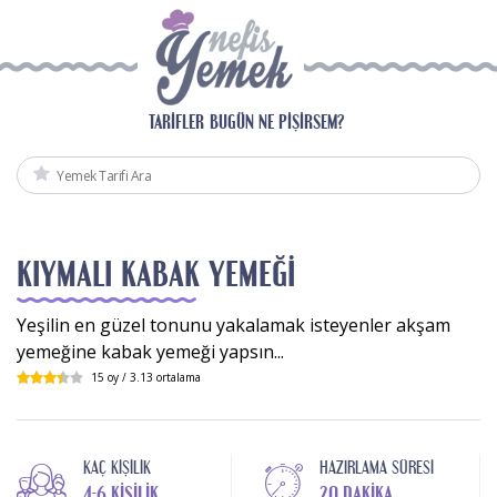
TARIFLER
BUGÜN NE PIŞIRSEM?
KIYMALI KABAK YEMEĞI
Yeşilin en güzel tonunu yakalamak isteyenler akşam
yemeğine kabak yemeği yapsın...
15
oy /
3.13
ortalama
KAÇ KIŞILIK
HAZIRLAMA SÜRESI
4-6 KIŞILIK
20 DAKIKA