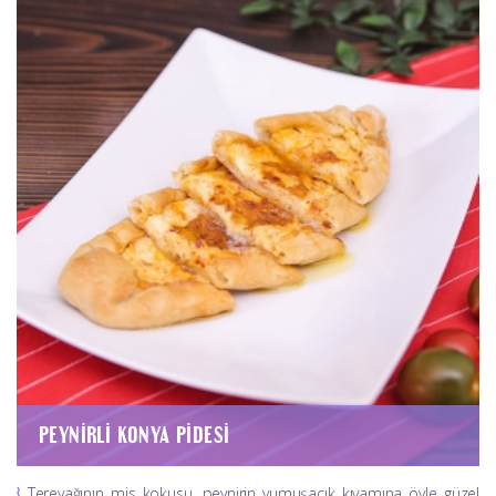
PEYNIRLI KONYA PIDESI
Tereyağının mis kokusu, peynirin yumuşacık kıvamına öyle güzel