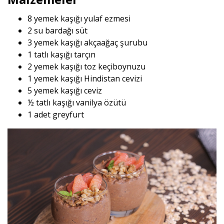
8 yemek kaşığı yulaf ezmesi
2 su bardağı süt
3 yemek kaşığı akçaağaç şurubu
1 tatlı kaşığı tarçın
2 yemek kaşığı toz keçiboynuzu
1 yemek kaşığı Hindistan cevizi
5 yemek kaşığı ceviz
½ tatlı kaşığı vanilya özütü
1 adet greyfurt