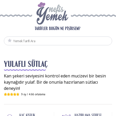
TARIFLER
BUGÜN NE PIŞIRSEM?
YULAFLI SÜTLAÇ
Kan şekeri seviyesini kontrol eden mucizevi bir besin
kaynağıdır yulaf. Bir de onunla hazırlanan sütlacı
deneyin!
9
oy /
4.66
ortalama
KAÇ KIŞILIK
HAZIRLAMA SÜRESI