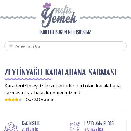
TARIFLER
BUGÜN NE PIŞIRSEM?
ZEYTINYAĞLI KARALAHANA SARMASI
Karadeniz’in eşsiz lezzetlerinden biri olan karalahana
sarmasını siz hala denemediniz mi?
12
oy /
3.83
ortalama
KAÇ KIŞILIK
HAZIRLAMA SÜRESI
6 KIŞILIK
45 DAKIKA