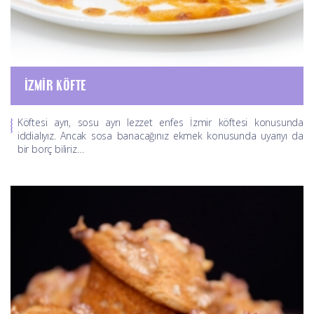
İZMIR KÖFTE
Köftesi ayrı, sosu ayrı lezzet enfes İzmir köftesi konusunda
iddialıyız. Ancak sosa banacağınız ekmek konusunda uyarıyı da
bir borç biliriz…