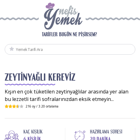
TARIFLER
BUGÜN NE PIŞIRSEM?
ZEYTINYAĞLI KEREVIZ
Kışın en çok tüketilen zeytinyağlılar arasında yer alan
bu lezzetli tarifi sofralarınızdan eksik etmeyin...
216
oy /
3.20
ortalama
KAÇ KIŞILIK
HAZIRLAMA SÜRESI
6 KIŞILIK
20 DAKIKA