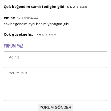
Çok beğendim tamistedigim gibi
29-12-2018 12:58:32
emine
16-10-2018 14:45:44
cok begendim ayni benim yaptigim gibi
Cok güzel.nefıs.
19-03-2018 14:38:19
YORUM YAZ
YORUM GÖNDER