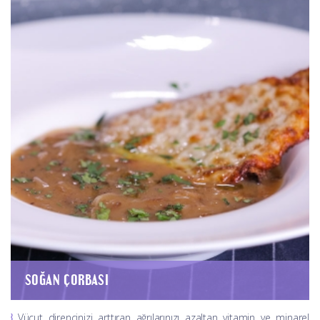
SOĞAN ÇORBASI
Vücut direncinizi arttıran ağrılarınızı azaltan vitamin ve minarel