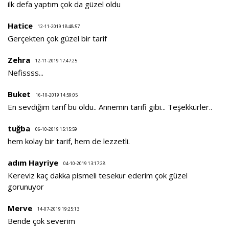
ilk defa yaptım çok da güzel oldu
Hatice
12-11-2019 18:48:57
Gerçekten çok güzel bir tarif
Zehra
12-11-2019 17:47:25
Nefissss...
Buket
16-10-2019 14:59:05
En sevdiğim tarif bu oldu.. Annemin tarifi gibi... Teşekkürler..
tuğba
06-10-2019 15:15:59
hem kolay bir tarif, hem de lezzetli.
adım Hayriye
04-10-2019 13:17:28
Kereviz kaç dakka pismeli tesekur ederim çok güzel
gorunuyor
Merve
14-07-2019 19:25:13
Bende çok severim