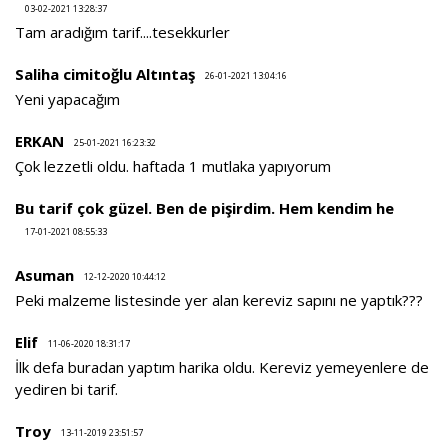
03-02-2021 13:28:37
Tam aradığım tarif....tesekkurler
Saliha cimitoğlu Altıntaş
26-01-2021 13:04:16
Yeni yapacağım
ERKAN
25-01-2021 16:23:32
Çok lezzetli oldu. haftada 1 mutlaka yapıyorum
Bu tarif çok güzel. Ben de pişirdim. Hem kendim he
17-01-2021 08:55:33
Asuman
12-12-2020 10:44:12
Peki malzeme listesinde yer alan kereviz sapını ne yaptık???
Elif
11-06-2020 18:31:17
İlk defa buradan yaptım harika oldu. Kereviz yemeyenlere de
yediren bi tarif.
Troy
13-11-2019 23:51:57