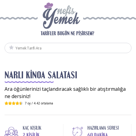
TARIFLER
BUGÜN NE PIŞIRSEM?
NARLI KINOA SALATASI
Ara öğünlerinizi taçlandıracak sağlıklı bir atıştırmalığa
ne dersiniz!
7
oy /
4.42
ortalama
KAÇ KIŞILIK
HAZIRLAMA SÜRESI
2 KIŞILIK
60 DAKIKA