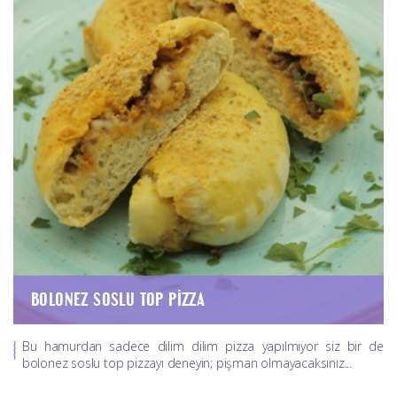
BOLONEZ SOSLU TOP PIZZA
Bu hamurdan sadece dilim dilim pizza yapılmıyor siz bir de
bolonez soslu top pizzayı deneyin; pişman olmayacaksınız...