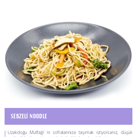
SEBZELI NOODLE
Uzakdoğu Mutfağı’ nı sofralarınıza taşımak istiyorsanız, düşük