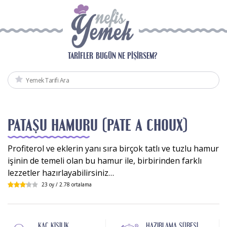
TARIFLER
BUGÜN NE PIŞIRSEM?
PATAŞU HAMURU (PATE A CHOUX)
Profiterol ve eklerin yanı sıra birçok tatlı ve tuzlu hamur
işinin de temeli olan bu hamur ile, birbirinden farklı
lezzetler hazırlayabilirsiniz…
23
oy /
2.78
ortalama
KAÇ KIŞILIK
HAZIRLAMA SÜRESI