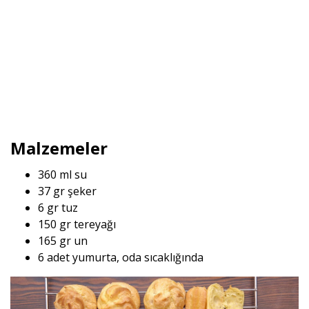
Malzemeler
360 ml su
37 gr şeker
6 gr tuz
150 gr tereyağı
165 gr un
6 adet yumurta, oda sıcaklığında