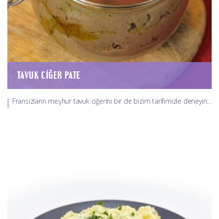
TAVUK CIĞER PATE
Fransızların meşhur tavuk ciğerini bir de bizim tarifimizle deneyin...