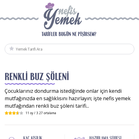
TARIFLER
BUGÜN NE PIŞIRSEM?
RENKLI BUZ ŞÖLENI
Çocuklarınız dondurma istediğinde onlar için kendi
mutfağınızda en sağlıklısını hazırlayın; işte nefis yemek
mutfağından renkli buz şöleni tarifi...
11
oy /
3.27
ortalama
KAÇ KIŞILIK
HAZIRLAMA SÜRESI