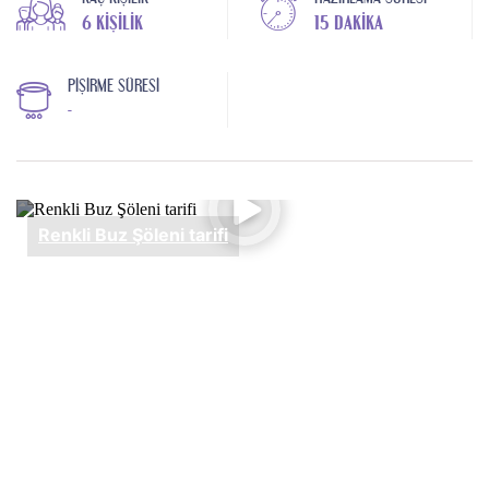
6 KIŞILIK
15 DAKIKA
PIŞIRME SÜRESI
-