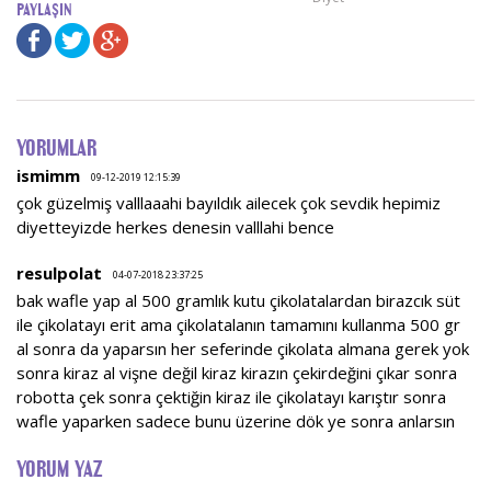
paylaşın
YORUMLAR
ismimm
09-12-2019 12:15:39
çok güzelmiş valllaaahi bayıldık ailecek çok sevdik hepimiz
diyetteyizde herkes denesin valllahi bence
resulpolat
04-07-2018 23:37:25
bak wafle yap al 500 gramlık kutu çikolatalardan birazcık süt
ile çikolatayı erit ama çikolatalanın tamamını kullanma 500 gr
al sonra da yaparsın her seferinde çikolata almana gerek yok
sonra kiraz al vişne değil kiraz kirazın çekirdeğini çıkar sonra
robotta çek sonra çektiğin kiraz ile çikolatayı karıştır sonra
wafle yaparken sadece bunu üzerine dök ye sonra anlarsın
YORUM YAZ