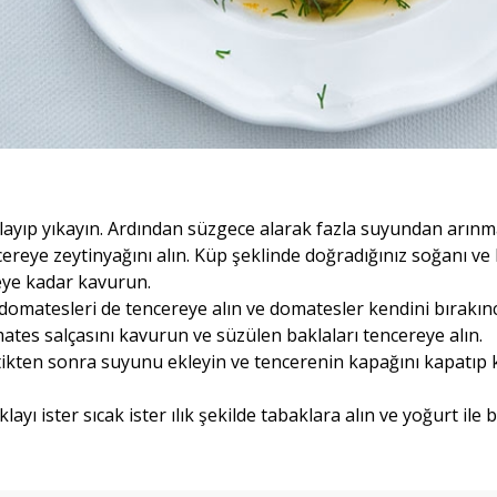
klayıp yıkayın. Ardından süzgece alarak fazla suyundan arınma
cereye zeytinyağını alın. Küp şeklinde doğradığınız soğanı ve
ye kadar kavurun.
domatesleri de tencereye alın ve domatesler kendini bırakınca
tes salçasını kavurun ve süzülen baklaları tencereye alın.
tikten sonra suyunu ekleyin ve tencerenin kapağını kapatıp 
layı ister sıcak ister ılık şekilde tabaklara alın ve yoğurt ile b