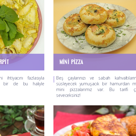
RPIT
MINI PIZZA
 ihtiyacını fazlasıyla
Beş çaylarınızı ve sabah kahvaltıların
ti bir de bu haliyle
süsleyecek yumuşacık bir hamurdan mi
mini pizzalarımız var. Bu tarifi ç
seveceksiniz!