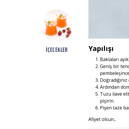
Yapılışı
İÇECEKLER
Baklaları ayı
Geniş bir ten
pembeleşince
Doğradığınız 
Ardından doma
Tuzu ilave et
pişirin.
Pişen taze bak
Afiyet olsun...