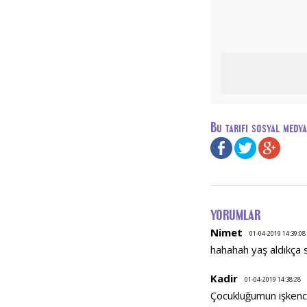
Bu tarifi sosyal medy
YORUMLAR
Nimet
01-04-2019 14:39:08
hahahah yaş aldıkça 
Kadir
01-04-2019 14:38:28
Çocukluğumun işkence