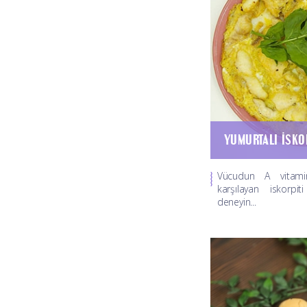
YUMURTALI İSKO
Vücudun A vitamini
karşılayan iskorpi
deneyin...