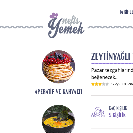
TARIFL
ZEYTINYAĞLI
Pazar tezgahlarında
beğenecek…
12
oy /
2.83
ort
APERATIF VE KAHVALTI
KAÇ KIŞILIK
5 KIŞILIK