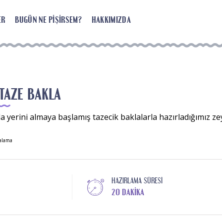
ER
BUGÜN NE PIŞIRSEM?
HAKKIMIZDA
 TAZE BAKLA
 yerini almaya başlamış tazecik baklalarla hazırladığımız ze
alama
HAZIRLAMA SÜRESI
20 DAKIKA