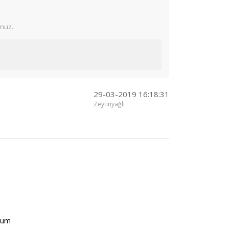
unuz.
29-03-2019 16:18:31
Zeytinyağlı
rum