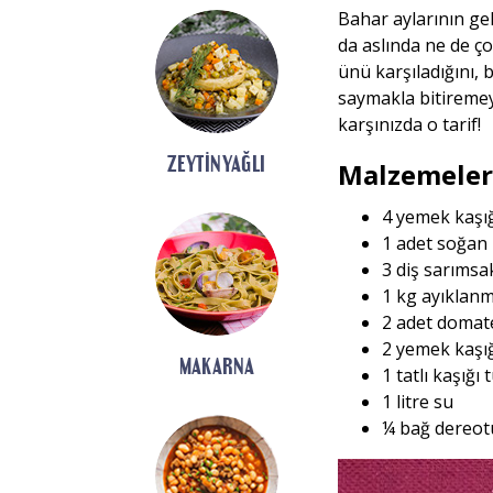
Bahar aylarının gel
da aslında ne de ço
ünü karşıladığını,
saymakla bitiremey
karşınızda o tarif!
ZEYTINYAĞLI
Malzemeler
4 yemek kaşığ
1 adet soğan
3 diş sarımsa
1 kg ayıklanm
2 adet domat
2 yemek kaşığ
MAKARNA
1 tatlı kaşığı 
1 litre su
¼ bağ dereot