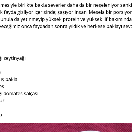
mesiyle birlikte bakla severler daha da bir neşeleniyor sank
k fayda gizliyor içerisinde; şaşıyor insan. Mesela bir porsiyo
 bunula da yetinmeyip yüksek protein ve yüksek lif bakımın
eceğimiz onca faydadan sonra yıldık ve herkese baklayı sevd
ı zeytinyağı
k
ış bakla
es
ı domates salçası
tuz
u