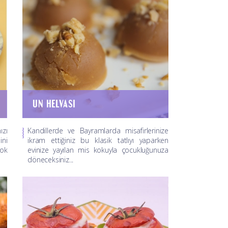
UN HELVASI
ızı
Kandillerde ve Bayramlarda misafirlerinize
ni
ikram ettiğiniz bu klasik tatlıyı yaparken
ok
evinize yayılan mis kokuyla çocukluğunuza
döneceksiniz...