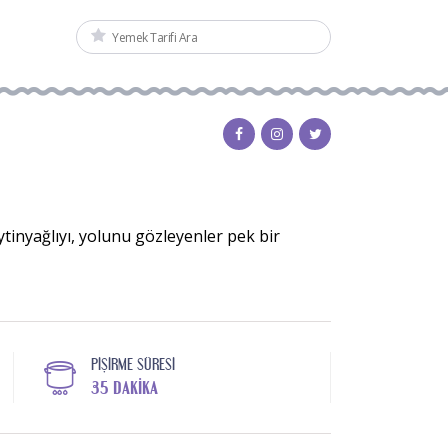
ytinyağlıyı, yolunu gözleyenler pek bir
PIŞIRME SÜRESI
35 DAKIKA