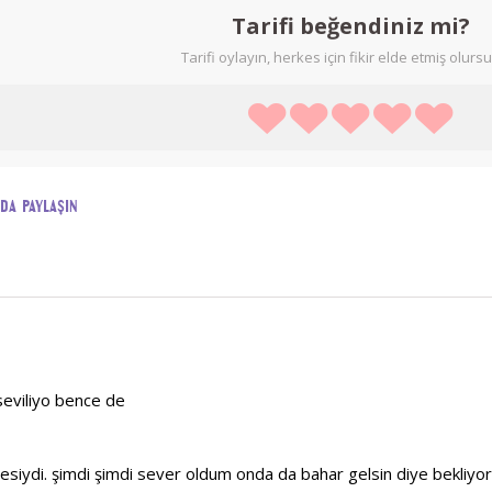
Tarifi beğendiniz mi?
Tarifi oylayın, herkes için fikir elde etmiş olurs
ada paylaşın
seviliyo bence de
siydi. şimdi şimdi sever oldum onda da bahar gelsin diye bekliyo